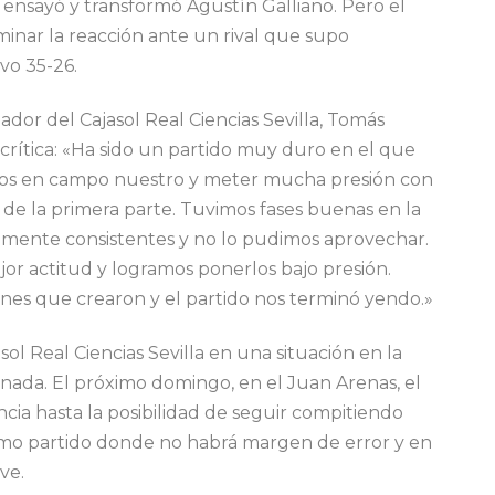
ensayó y transformó Agustín Galliano. Pero el
minar la reacción ante un rival que supo
ivo 35-26.
dor del Cajasol Real Ciencias Sevilla, Tomás
ocrítica: «Ha sido un partido muy duro en el que
rnos en campo nuestro y meter mucha presión con
 de la primera parte. Tuvimos fases buenas en la
ntemente consistentes y no lo pudimos aprovechar.
r actitud y logramos ponerlos bajo presión.
ones que crearon y el partido nos terminó yendo.»
sol Real Ciencias Sevilla en una situación en la
rnada. El próximo domingo, en el Juan Arenas, el
ia hasta la posibilidad de seguir compitiendo
último partido donde no habrá margen de error y en
ve.