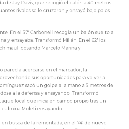
da de Jay Davis, que recogió el balón a 40 metros
uantos rivales se le cruzaron y ensayó bajo palos.
nte. En el 57′ Carbonell recogía un balón suelto a
ana y ensayaba. Transformó Millán. En el 62′ los
ouch maul, posando Marcelo Marina y
 parecía acercarse en el marcador, la
aprovechando sus oportunidades para volver a
cu Domínguez sacó un golpe a la mano a 5 metros de
ndose a la defensa y ensayando. Transformó
ataque local que inicia en campo propio tras un
lo culmina Moleti ensayando.
jó en busca de la remontada, en el 74′ de nuevo