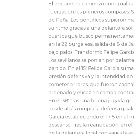
El encuentro comenzó con igualda
fuerzas en los primeros compases. Se
de Peña. Los científicos supieron 
su ritmo gracias a una delantera sóli
cuartos que buscó permanentemente 
en la 22 burgalesa, salida de 8 de 
bajo palos. Transformó Felipe García
Los sevillanos se ponían por delan
partido. En el 15′ Felipe García sum
presión defensiva y la intensidad en
cometer errores, que fueron capital
ordenado y eficaz en campo contrar
En el 38′ tras una buena jugada gr
desde atrás rompía la defensa guald
García estableciendo el 17-5 en el 
descanso.Tras la reanudación, en el 
de la delantera local con varias fase