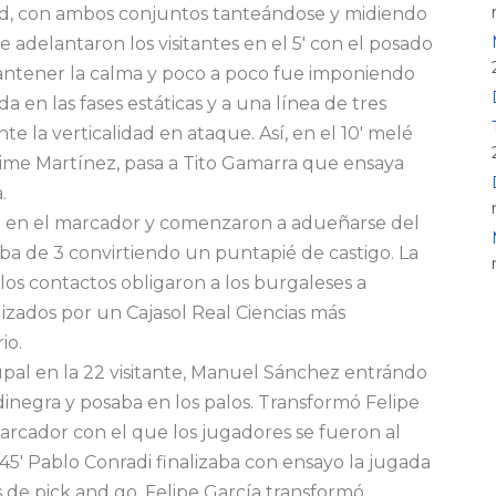
d, con ambos conjuntos tanteándose y midiendo
 adelantaron los visitantes en el 5′ con el posado
mantener la calma y poco a poco fue imponiendo
da en las fases estáticas y a una línea de tres
la verticalidad en ataque. Así, en el 10′ melé
Jaime Martínez, pasa a Tito Gamarra que ensaya
.
te en el marcador y comenzaron a adueñarse del
aba de 3 convirtiendo un puntapié de castigo. La
 los contactos obligaron a los burgaleses a
izados por un Cajasol Real Ciencias más
io.
upal en la 22 visitante, Manuel Sánchez entrándo
inegra y posaba en los palos. Transformó Felipe
marcador con el que los jugadores se fueron al
45′ Pablo Conradi finalizaba con ensayo la jugada
s de pick and go. Felipe García transformó.